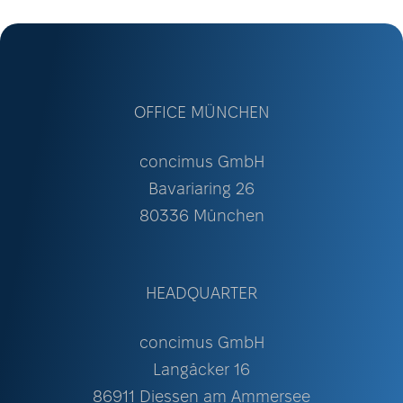
OFFICE MÜNCHEN
concimus GmbH
Bavariaring 26
80336 München
HEADQUARTER
concimus GmbH
Langäcker 16
86911 Diessen am Ammersee